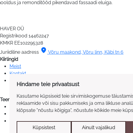
ooldus ja remonditööd pikendavad fassaadi eluiga.
HAVER OÜ
Registrikood
14462247
KMKR
EE102295328
location_on
Juriidiline aadress
Võru maakond, Võru linn, Käbi tn 6
Kiirlingid
Meist
Kontakt
Teenused
Hindame teie privaatsust
Kasutame küpsiseid teie sirvimiskogemuse täiustamis
Teenused
reklaamide või sisu pakkumiseks ja oma liikluse anal
Siseviimistlus
klõpsate "nõustu kõigiga", nõustute kõikide meie küp
Fassaaditööd
Renoveerimine
Küpsistest
Ainult vajalikud