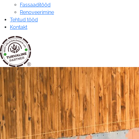
Fassaaditööd
Renoveerimine
Tehtud tööd
Kontakt
®
Fassaaditööd
|
HAVER
OÜ