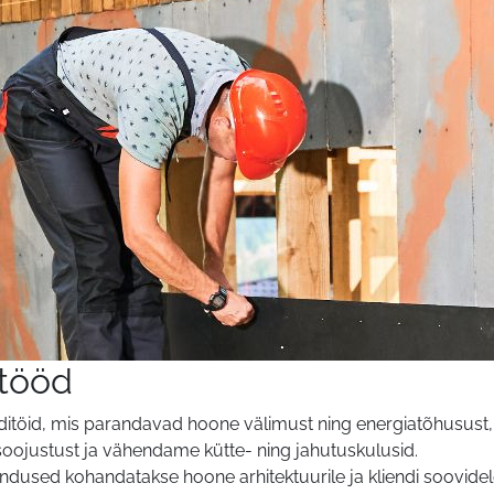
itööd
töid, mis parandavad hoone välimust ning energiatõhusust, k
ojustust ja vähendame kütte- ning jahutuskulusid.
ndused kohandatakse hoone arhitektuurile ja kliendi soovidel