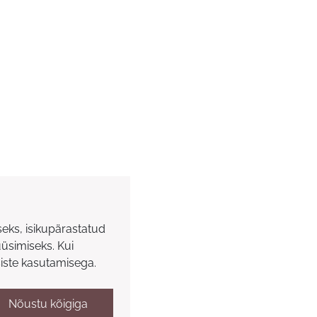
eks, isikupärastatud
üüsimiseks. Kui
siste kasutamisega.
Nõustu kõigiga